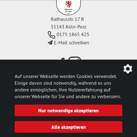
Rathausstr. 17 B
51143 Köln-Porz
0175 1865 425
E-Mail schreiben
Auf unserer Webseite werden Cookies verwendet.
Einige davon sind notwendig, während es uns
Aktuelle Meldungen
andere ermöglichen, Ihre Nutzererfahrung auf
Kontakt
unserer Webseite für Sie und andere zu verbessern.
Impressum
Nur notwendige akzeptieren
Datenschutz
Einstellungen
Alle akzeptieren
© 2026 Bürgerverein Porz-Mitte e.V.